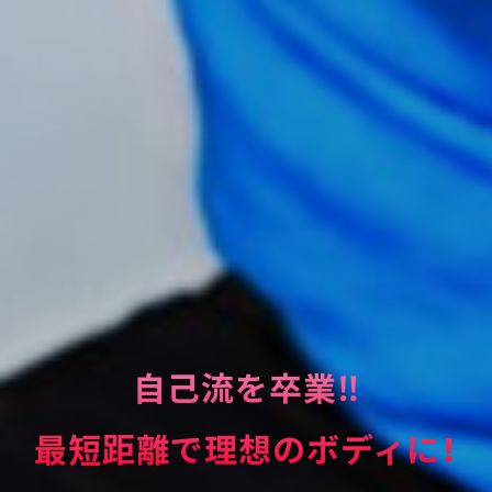
マイナス10歳の動けるカラ
自己流を卒業‼
私のカラダは
ダは
最短距離で理想のボディに！
私がデザインする！
ここから始まる！