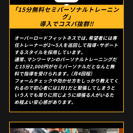
「15分無料セミパーソナルトレーニン
グ」
導入でコスパ抜群‼
オーバーロードフィットネスでは、希望者には専
任トレーナーが2～5人を巡回して指導・サポート
するスタイルを採用しています。
通常、マンツーマンのパーソナルトレーニングだ
と15分2,000円がセミパーソナルだとなんと無
料で指導を受けられます。（月4回程）
フォームチェックや効かせ方をしっかり教えてく
れるので初心者には1対1だと緊張してしまうと
いう人でも周りに同じように頑張る人がいるた
め程よい安心感があります。