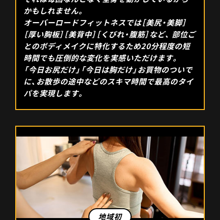
かもしれません。
オーバーロードフィットネスでは［美尻・美脚］
［厚い胸板］［美背中］［くびれ・腹筋］など、 部位ご
とのボディメイクに特化するため20分程度の短
時間でも圧倒的な変化を実感いただけます。
「今日お尻だけ」「今日は胸だけ」お買物のついで
に、お散歩の途中などのスキマ時間で最高のタイ
パを実現します。