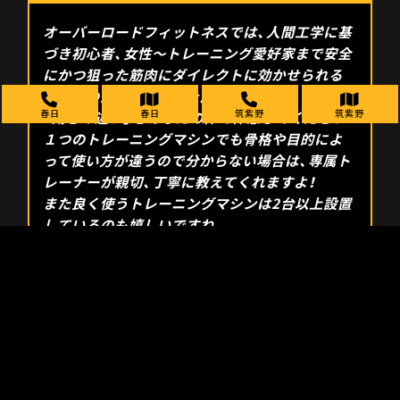
オーバーロードフィットネスでは、人間工学に基
づき初心者、女性～トレーニング愛好家まで安全
にかつ狙った筋肉にダイレクトに効かせられる
最高峰の海外製マシンを厳選導入。
春日
春日
筑紫野
筑紫野
「効きの違い」をあなたの体で体感してください！
１つのトレーニングマシンでも骨格や目的によ
って使い方が違うので分からない場合は、専属ト
レーナーが親切、丁寧に教えてくれますよ！
また良く使うトレーニングマシンは2台以上設置
しているのも嬉しいですね。